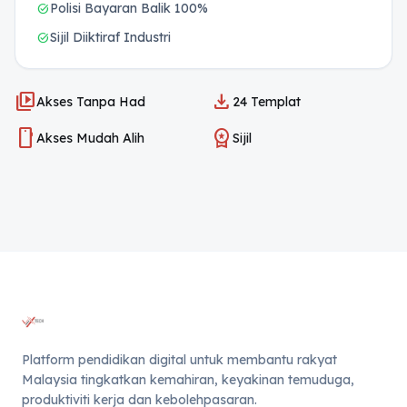
Polisi Bayaran Balik 100%
task_alt
Sijil Diiktiraf Industri
task_alt
video_library
download
Akses Tanpa Had
24 Templat
smartphone
workspace_premium
Akses Mudah Alih
Sijil
Platform pendidikan digital untuk membantu rakyat
Malaysia tingkatkan kemahiran, keyakinan temuduga,
produktiviti kerja dan kebolehpasaran.