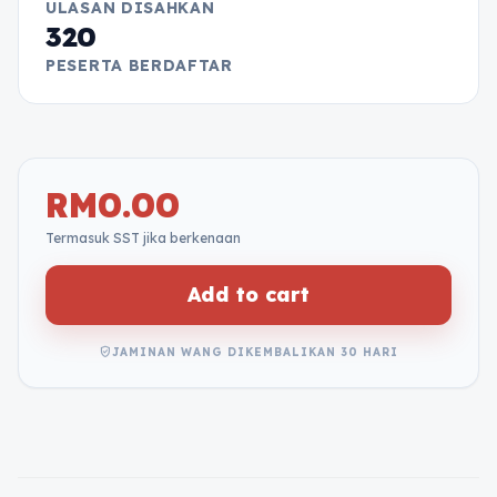
ULASAN DISAHKAN
320
PESERTA BERDAFTAR
RM
0.00
Termasuk SST jika berkenaan
Add to cart
verified_user
JAMINAN WANG DIKEMBALIKAN 30 HARI