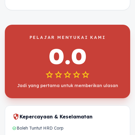
PELAJAR MENYUKAI KAMI
0.0
star
star
star
star
star
Jadi yang pertama untuk memberikan ulasan
security
Kepercayaan & Keselamatan
Boleh Tuntut HRD Corp
task_alt