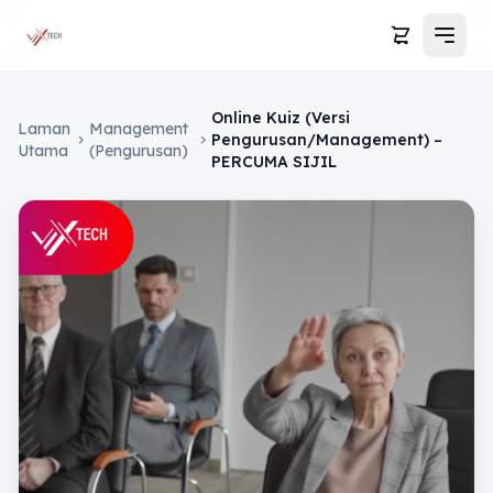
Troli
Online Kuiz (Versi
Laman
Management
Pengurusan/Management) –
chevron_right
chevron_right
Utama
(Pengurusan)
PERCUMA SIJIL
Laman Utama
Kursus
Blog
Tentang Kami
Hubungi Kami
Log Masuk
Troli