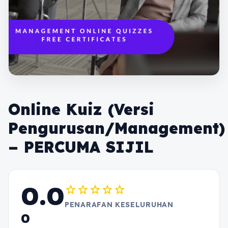
Online Kuiz (Versi
Pengurusan/Management)
– PERCUMA SIJIL
0.0
star
star
star
star
star
PENARAFAN KESELURUHAN
0